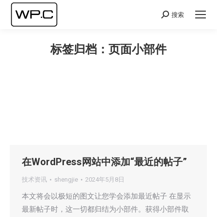
搜索
Search:
标签归档：
页面小部件
您在这里：
在WordPress网站中添加“最近的帖子”
技术资讯
shengjie
2024年5月8日
本文将会以极短的图文让您学会添加最近帖子 在显示
最新帖子时，这一切都归结为小部件。获得小部件取