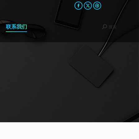
Facebook
X
Dribbble
page
page
page
opens
opens
opens
联系我们
搜索
Search:
in
in
in
new
new
new
window
window
window