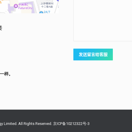
楼
一样。
gy Limited. All Rights Reserved. 京ICP备10212322号-3