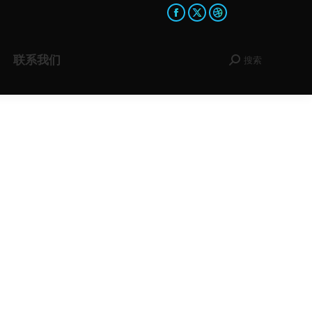
Facebook
X
Dribbble
page
page
page
opens
opens
opens
联系我们
搜索
Search:
in
in
in
new
new
new
window
window
window