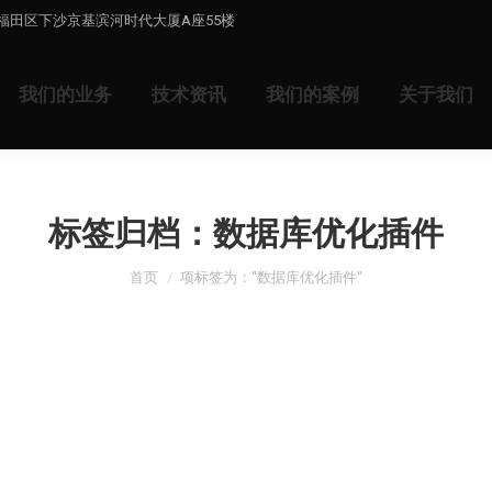
福田区下沙京基滨河时代大厦A座55楼
我们的业务
技术资讯
我们的案例
关于我们
标签归档：
数据库优化插件
您在这里：
首页
项标签为："数据库优化插件"