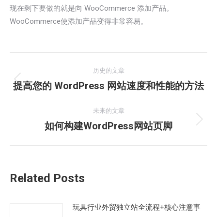
现在剩下要做的就是向 WooCommerce 添加产品。
WooCommerce使添加产品变得非常容易。
文
历史的文章
章
提高您的 WordPress 网站速度和性能的方法
历
史
导
的
未来的文章
航
文
如何构建WordPress网站页脚
未
章：
来
的
文
Related Posts
章：
玩具行业外贸独立站全流程+核心注意事