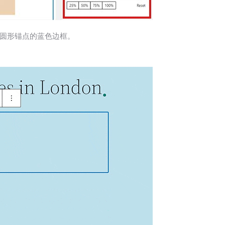
圆形锚点的蓝色边框。