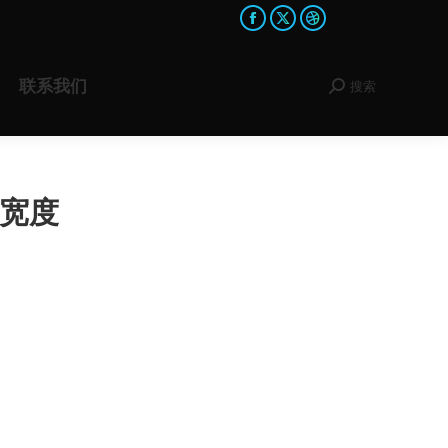
Facebook
X
Dribbble
page
page
page
opens
opens
opens
联系我们
搜索
Search:
in
in
in
new
new
new
window
window
window
和宽度