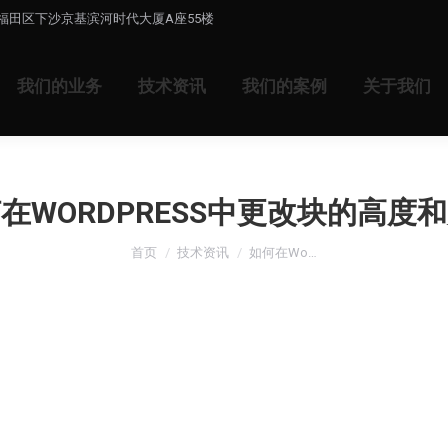
福田区下沙京基滨河时代大厦A座55楼
我们的业务
技术资讯
我们的案例
关于我们
在WORDPRESS中更改块的高度
您在这里：
首页
技术资讯
如何在Wo…