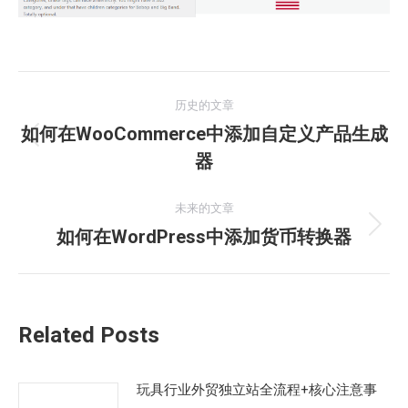
文
历史的文章
章
如何在WooCommerce中添加自定义产品生成
历
器
导
史
的
航
未来的文章
文
如何在WordPress中添加货币转换器
未
章：
来
的
文
Related Posts
章：
玩具行业外贸独立站全流程+核心注意事