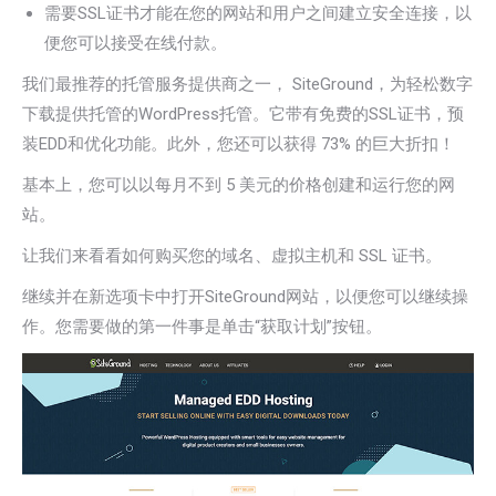
需要SSL证书才能在您的网站和用户之间建立安全连接，以
便您可以接受在线付款。
我们最推荐的托管服务提供商之一， SiteGround，为轻松数字
下载提供托管的WordPress托管。它带有免费的SSL证书，预
装EDD和优化功能。此外，您还可以获得 73% 的巨大折扣！
基本上，您可以以每月不到 5 美元的价格创建和运行您的网
站。
让我们来看看如何购买您的域名、虚拟主机和 SSL 证书。
继续并在新选项卡中打开SiteGround网站，以便您可以继续操
作。您需要做的第一件事是单击“获取计划”按钮。