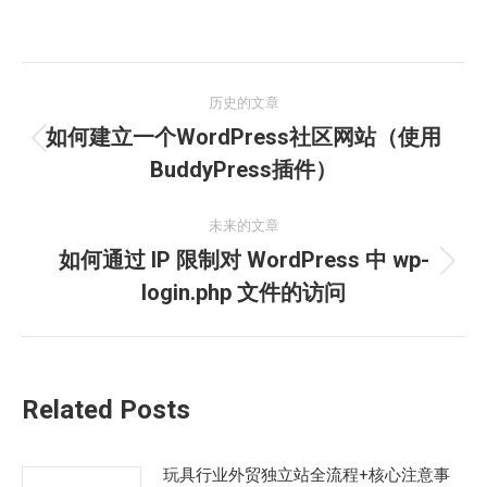
文
历史的文章
章
如何建立一个WordPress社区网站（使用
历
BuddyPress插件）
导
史
的
航
未来的文章
文
如何通过 IP 限制对 WordPress 中 wp-
章：
未
login.php 文件的访问
来
的
文
章：
Related Posts
玩具行业外贸独立站全流程+核心注意事