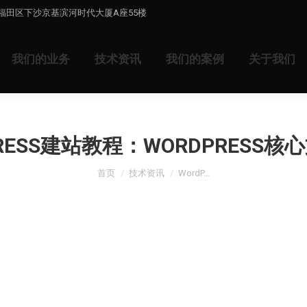
福田区下沙京基滨河时代大厦A座55楼
我们的业务
技术资讯
我们的案例
关于我们
PRESS建站教程：WORDPRESS核
您在这里：
首页
技术资讯
WordP…