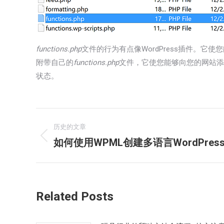
functions.php
文件的行为有点像WordPress插件。
附带自己的
functions.php
文件，它使您能够向您的网站添
状态。
文
历史的文章
章
如何使用WPML创建多语言WordPres
历
史
导
的
航
文
Related Posts
章：