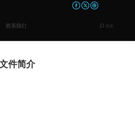
Facebook
X
Dribbble
page
page
page
opens
opens
opens
联系我们
搜索
Search:
in
in
in
new
new
new
window
window
window
心文件简介