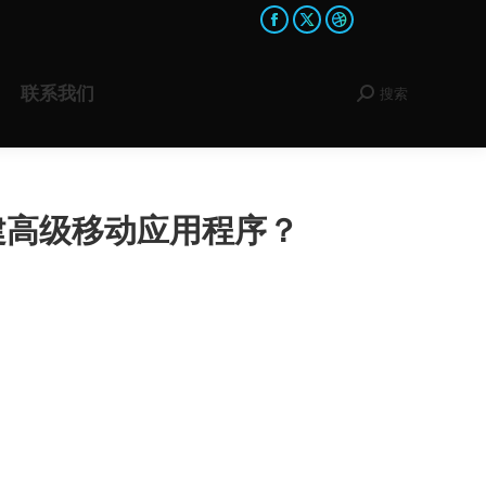
Facebook
X
Dribbble
page
page
page
opens
opens
opens
联系我们
搜索
Search:
in
in
in
new
new
new
window
window
window
创建高级移动应用程序？