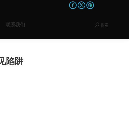
Facebook
X
Dribbble
page
page
page
opens
opens
opens
联系我们
搜索
Search:
in
in
in
new
new
new
window
window
window
常见陷阱