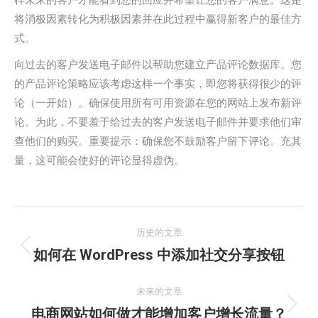
样未来的客户才能看到您的回应并希望让您的客户满意。这是
将消极因素转化为积极因素并在此过程中赢得新客户的最佳方
式。
向过去的客户发送电子邮件以帮助您建立产品评论数据库。您
的产品评论策略应该考虑这样一个事实，即您将获得很少的评
论（一开始）。确保使用所有可用资源在您的网站上发布新评
论。为此，不要羞于给过去的客户发送电子邮件并要求他们审
查他们的购买。重要提示：确保您不鼓励客户留下评论。充其
量，这可能会使好的评论显得虚伪。
文
历史的文章
章
如何在 WordPress 中添加社交分享按钮
历
史
导
的
未来的文章
航
文
电商网站如何做才能增加客户增长流量？
未