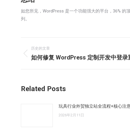
如您所见，WordPress 是一个功能强大的平台，3
列。
文
历史的文章
章
如何修复 WordPress 定制开发中登
历
史
导
的
航
文
Related Posts
章：
玩具行业外贸独立站全流程+核心注
2026年2月11日