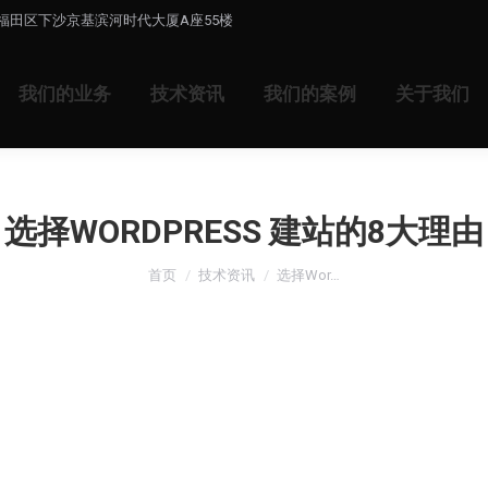
福田区下沙京基滨河时代大厦A座55楼
我们的业务
技术资讯
我们的案例
关于我们
选择WORDPRESS 建站的8大理由
您在这里：
首页
技术资讯
选择Wor…