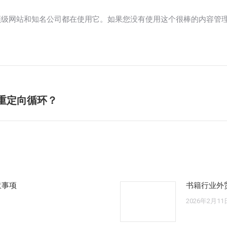
6% 的顶级网站和知名公司都在使用它。如果您没有使用这个很棒的内
录重定向循环？
未
来
的
文
章：
意事项
书籍行业外
2026年2月11