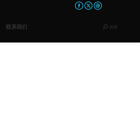
Facebook
X
Dribbble
page
page
page
opens
opens
opens
联系我们
搜索
Search:
in
in
in
new
new
new
window
window
window