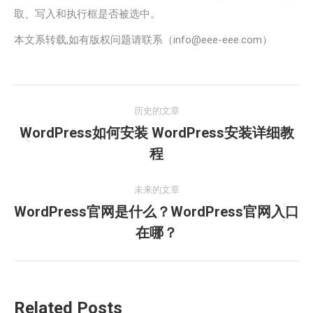
取、写入和执行框是否被选中。
本文系转载,如有版权问题请联系（info@eee-eee.com）
文
历史的文章
章
WordPress如何安装 WordPress安装详细教
历
程
导
史
的
航
未来的文章
文
WordPress官网是什么？WordPress官网入口
章：
未
在哪？
来
的
文
章：
Related Posts