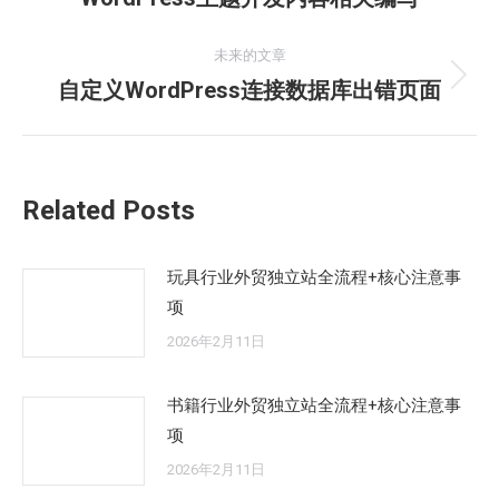
史
导
的
未来的文章
航
文
自定义WordPress连接数据库出错页面
未
章：
来
的
文
Related Posts
章：
玩具行业外贸独立站全流程+核心注意事
项
2026年2月11日
书籍行业外贸独立站全流程+核心注意事
项
2026年2月11日