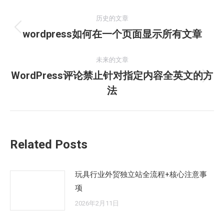
文
历史的文章
章
wordpress如何在一个页面显示所有文章
历
史
导
的
未来的文章
航
文
WordPress评论禁止针对指定内容全英文的方
未
章：
法
来
的
文
章：
Related Posts
玩具行业外贸独立站全流程+核心注意事
项
2026年2月11日