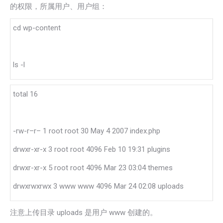
的权限，所属用户、用户组：
cd wp-content
ls -l
total 16
-rw-r–r– 1 root root 30 May 4 2007 index.php
drwxr-xr-x 3 root root 4096 Feb 10 19:31 plugins
drwxr-xr-x 5 root root 4096 Mar 23 03:04 themes
drwxrwxrwx 3 www www 4096 Mar 24 02:08 uploads
注意上传目录 uploads 是用户 www 创建的。