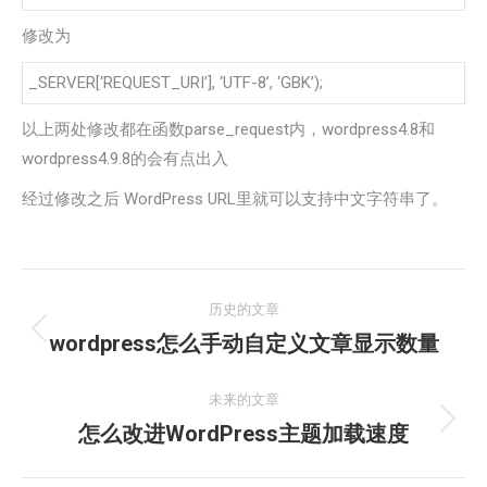
修改为
_SERVER[‘REQUEST_URI’], ‘UTF-8’, ‘GBK’);
以上两处修改都在函数parse_request内，wordpress4.8和
wordpress4.9.8的会有点出入
经过修改之后 WordPress URL里就可以支持中文字符串了。
文
历史的文章
章
wordpress怎么手动自定义文章显示数量
历
史
导
的
未来的文章
航
文
怎么改进WordPress主题加载速度
未
章：
来