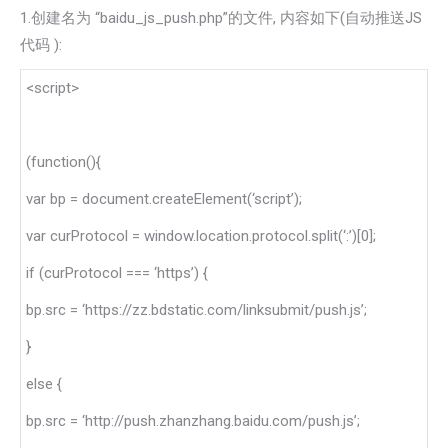
1.创建名为 “baidu_js_push.php”的文件, 内容如下(自动推送JS
代码 ):
<script>
(function(){
var bp = document.createElement(‘script’);
var curProtocol = window.location.protocol.split(‘:’)[0];
if (curProtocol === ‘https’) {
bp.src = ‘https://zz.bdstatic.com/linksubmit/push.js’;
}
else {
bp.src = ‘http://push.zhanzhang.baidu.com/push.js’;