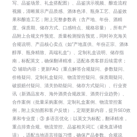
写、品鉴场景、礼盒搭配图）、品鉴演示视频、酿造流程
视频，清晰展示产品质感、酒体色泽、瓶身工艺、品鉴效
果和酿造工艺；附上完整参数表（含产地、年份、酒精
度、保质期、储存方式、口感特点、规格容量），所有产
品附上合规文件预览、质量检测报告预览，同时补充海关
合规说明、产品核心卖点（如“产地直供、年份正宗、酒体
醇厚、瓶身精致、高端礼盒”）、定制礼盒说明、储存指
南，标配英文，确保翻译精准，适配各类客群后续需求；
② 辅助内容：更新FAQ（重点解答合规疑问、参数疑问、
价格疑问、定制礼盒疑问、物流管控疑问、保质期疑问、
破损赔付疑问、清关协助疑问、储存方式疑问）、行业资
讯（新酒品发布、海外酒类合规政策、酒类行业趋势）、
合作案例（批量采购案例、定制礼盒案例、物流管控案
例，附上实拍图和客户反馈），定期更新内容，提升SEO效
果和专业度；③ 多语言优化：以英文为标配，翻译精准，
重点排查合规、物流管控、品鉴相关词汇（避免直译错
误），适配当地语言排版习惯，确保产品参数、合规说