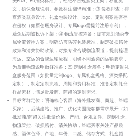
美FDA、EU酒类标准），杜绝不合规酒类上架；标配英
文，确保合规说明、参数标注翻译精准；③ 侵权排查：排
查酒类瓶身设计、礼盒包装设计、logo、定制图案是否存
在侵权（如原创瓶身设计、专属logo需提前注册专利），
避免后期被投诉下架；④ 物流管控筹备：提前规划酒类专
属物流管控方案，明确防震防碎包装标准，制定破损赔付
政策和清关协助政策，对接专业合规物流渠道，提前梳理
海运、空运的合规运输流程，明确不同酒类的运输要求，
为后期物流说明做好准备；⑤ 定制礼盒筹备：明确定制礼
盒服务范围（如批量定制logo、专属礼盒规格、酒类搭配
定制），制定定制流程、周期和费用标准，准备定制礼盒
样品素材，满足批发商、商超的定制需求。
目标客群定位：明确核心客群（海外批发商、商超、终端
买家），后续建站、推广、优化均围绕客群需求展开（如
批发商/商超关注批量价格、产能、合规文件、定制礼盒、
物流管控、破损赔付、清关协助，终端买家关注产品质
感、酒体色泽、产地、年份、口感、储存方式、礼盒颜