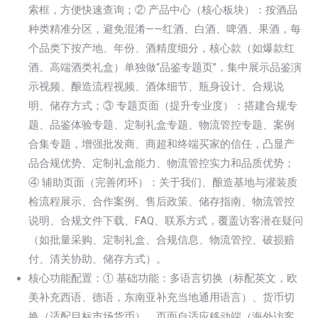
索框，方便快速查询；② 产品中心（核心板块）：按酒品
种类精准分区，避免混淆——红酒、白酒、啤酒、果酒，每
个品类下按产地、年份、酒精度细分，核心款（如爆款红
酒、高端酒类礼盒）单独做“品鉴专题页”，集中展示品鉴演
示视频、酿造流程视频、酒体细节、瓶身设计、合规说
明、储存方式；③ 专题页面（提升专业度）：搭建合规专
题、品鉴体验专题、定制礼盒专题、物流管控专题、案例
合集专题，增强批发商、商超和终端买家的信任，凸显产
品合规优势、定制礼盒能力、物流管控实力和品质优势；
④ 辅助页面（完善闭环）：关于我们、酿造基地与灌装质
检流程展示、合作案例、售后政策、储存指南、物流管控
说明、合规文件下载、FAQ、联系方式，覆盖访客潜在疑问
（如批量采购、定制礼盒、合规信息、物流管控、破损赔
付、清关协助、储存方式）。
核心功能配置：① 基础功能：多语言切换（标配英文，欧
美补充西语、德语，东南亚补充当地通用语言）、货币切
换（适配目标市场货币）、页面自适应移动端（海外访客