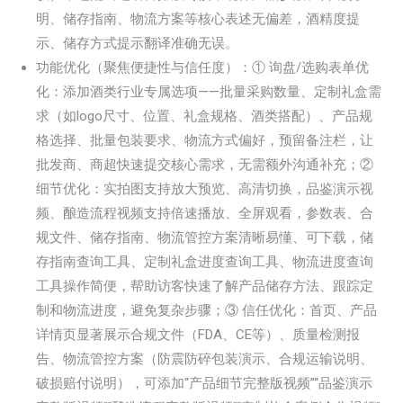
明、储存指南、物流方案等核心表述无偏差，酒精度提
示、储存方式提示翻译准确无误。
功能优化（聚焦便捷性与信任度）：① 询盘/选购表单优
化：添加酒类行业专属选项——批量采购数量、定制礼盒需
求（如logo尺寸、位置、礼盒规格、酒类搭配）、产品规
格选择、批量包装要求、物流方式偏好，预留备注栏，让
批发商、商超快速提交核心需求，无需额外沟通补充；②
细节优化：实拍图支持放大预览、高清切换，品鉴演示视
频、酿造流程视频支持倍速播放、全屏观看，参数表、合
规文件、储存指南、物流管控方案清晰易懂、可下载，储
存指南查询工具、定制礼盒进度查询工具、物流进度查询
工具操作简便，帮助访客快速了解产品储存方法、跟踪定
制和物流进度，避免复杂步骤；③ 信任优化：首页、产品
详情页显著展示合规文件（FDA、CE等）、质量检测报
告、物流管控方案（防震防碎包装演示、合规运输说明、
破损赔付说明），可添加“产品细节完整版视频”“品鉴演示