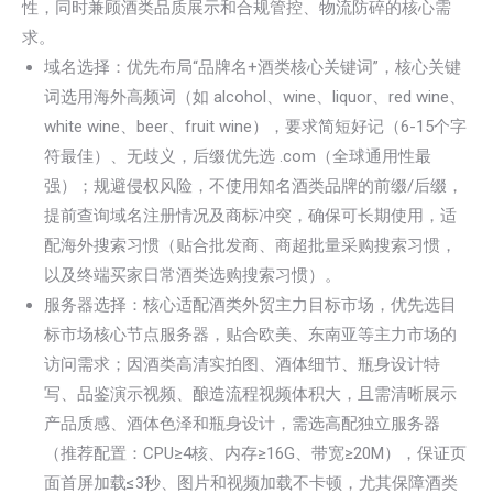
性，同时兼顾酒类品质展示和合规管控、物流防碎的核心需
求。
域名选择：优先布局“品牌名+酒类核心关键词”，核心关键
词选用海外高频词（如 alcohol、wine、liquor、red wine、
white wine、beer、fruit wine），要求简短好记（6-15个字
符最佳）、无歧义，后缀优先选 .com（全球通用性最
强）；规避侵权风险，不使用知名酒类品牌的前缀/后缀，
提前查询域名注册情况及商标冲突，确保可长期使用，适
配海外搜索习惯（贴合批发商、商超批量采购搜索习惯，
以及终端买家日常酒类选购搜索习惯）。
服务器选择：核心适配酒类外贸主力目标市场，优先选目
标市场核心节点服务器，贴合欧美、东南亚等主力市场的
访问需求；因酒类高清实拍图、酒体细节、瓶身设计特
写、品鉴演示视频、酿造流程视频体积大，且需清晰展示
产品质感、酒体色泽和瓶身设计，需选高配独立服务器
（推荐配置：CPU≥4核、内存≥16G、带宽≥20M），保证页
面首屏加载≤3秒、图片和视频加载不卡顿，尤其保障酒类