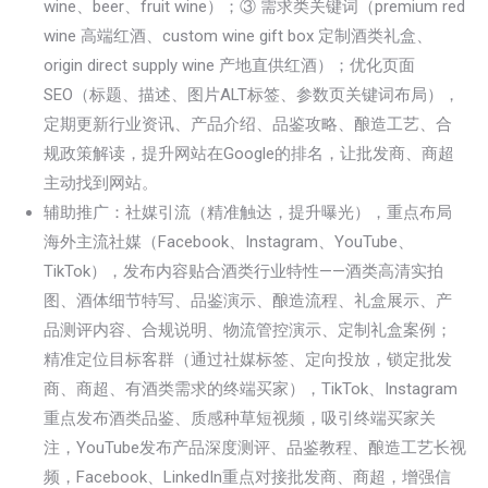
wine、beer、fruit wine）；③ 需求类关键词（premium red
wine 高端红酒、custom wine gift box 定制酒类礼盒、
origin direct supply wine 产地直供红酒）；优化页面
SEO（标题、描述、图片ALT标签、参数页关键词布局），
定期更新行业资讯、产品介绍、品鉴攻略、酿造工艺、合
规政策解读，提升网站在Google的排名，让批发商、商超
主动找到网站。
辅助推广：社媒引流（精准触达，提升曝光），重点布局
海外主流社媒（Facebook、Instagram、YouTube、
TikTok），发布内容贴合酒类行业特性——酒类高清实拍
图、酒体细节特写、品鉴演示、酿造流程、礼盒展示、产
品测评内容、合规说明、物流管控演示、定制礼盒案例；
精准定位目标客群（通过社媒标签、定向投放，锁定批发
商、商超、有酒类需求的终端买家），TikTok、Instagram
重点发布酒类品鉴、质感种草短视频，吸引终端买家关
注，YouTube发布产品深度测评、品鉴教程、酿造工艺长视
频，Facebook、LinkedIn重点对接批发商、商超，增强信