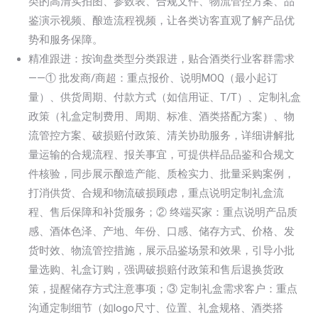
类的高清实拍图、参数表、合规文件、物流管控方案、品
鉴演示视频、酿造流程视频，让各类访客直观了解产品优
势和服务保障。
精准跟进：按询盘类型分类跟进，贴合酒类行业客群需求
——① 批发商/商超：重点报价、说明MOQ（最小起订
量）、供货周期、付款方式（如信用证、T/T）、定制礼盒
政策（礼盒定制费用、周期、标准、酒类搭配方案）、物
流管控方案、破损赔付政策、清关协助服务，详细讲解批
量运输的合规流程、报关事宜，可提供样品品鉴和合规文
件核验，同步展示酿造产能、质检实力、批量采购案例，
打消供货、合规和物流破损顾虑，重点说明定制礼盒流
程、售后保障和补货服务；② 终端买家：重点说明产品质
感、酒体色泽、产地、年份、口感、储存方式、价格、发
货时效、物流管控措施，展示品鉴场景和效果，引导小批
量选购、礼盒订购，强调破损赔付政策和售后退换货政
策，提醒储存方式注意事项；③ 定制礼盒需求客户：重点
沟通定制细节（如logo尺寸、位置、礼盒规格、酒类搭