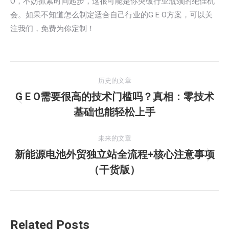
O，不妨抓紧时间起步，这很可能是你突破行业瓶颈的绝佳机
会。如果不知道怎么制定适合自己行业的G E O方案，可以关
注我们，免费为你定制！
文
历史的文章
章
G E O需要很高的技术门槛吗？真相：零技术
历
基础也能轻松上手
导
史
的
航
未来的文章
文
新能源电池外贸独立站全流程+核心注意事项
章：
未
（干货版）
来
的
文
章：
Related Posts