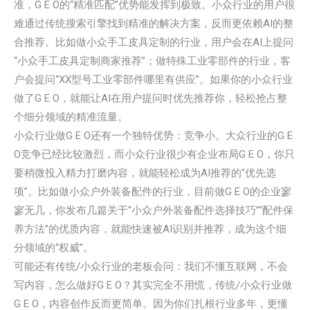
准，G E O的“精准匹配”优势能发挥到极致。小众行业的用户很
难通过传统搜索引擎找到精准的解决方案，反而更依赖AI的整
合推荐。比如做小众手工皮具定制的行业，用户会在AI上提问
“小众手工皮具定制商家推荐”；做特殊工业零部件的行业，客
户会提问“XX型号工业零部件哪里有供应”。如果你的小众行业
做了G E O，就能让AI在用户提问时优先推荐你，轻松抢占整
个细分领域的精准流量。
小众行业做G E O还有一个独特优势：竞争小。大众行业的G E
O竞争已经比较激烈，而小众行业很少有企业布局G E O，你只
要稍微投入精力打磨内容，就能轻松成为AI推荐的“优先选
项”。比如做小众户外装备配件的行业，目前做G E O的企业寥
寥无几，你发布几篇关于“小众户外装备配件选择技巧”“配件保
养方法”的优质内容，就能快速被AI识别并推荐，成为这个细
分领域的“权威”。
可能还有传统/小众行业的老板会问：我们不懂互联网，不会
写内容，怎么做好G E O？其实完全不用慌，传统/小众行业做
G E O，内容创作反而更简单。因为你们扎根行业多年，更懂