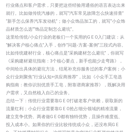
行业痛点和客户需求，只要把这些经验用通俗的语言表达出来
就行。比如做传统汽修的，就写“汽车常见故障怎么快速排查”
“新手怎么保养汽车发动机”；做小众饰品加工的，就写“小众饰
品材质怎么选”“饰品定制怎么避坑”。
这里给传统/小众行业的老板们一个实用的G E O入门建议：从
“解决客户核心痛点”入手，创作“问题-方案-案例”三段式内容。
比如传统建材行业，核心痛点是“采购建材怎么避坑”，你就写
《采购建材避坑指南：3个核心要点，新手也能少走弯路》，
中间给出具体的避坑方法，结尾补充你服务过的客户案例；小
众行业则聚焦“行业认知+供应商推荐”，比如《小众手工皂选
购指南：教你识别优质手工皂，附靠谱商家推荐》，既解决用
户需求，又自然植入自己的业务。
总结一下：传统行业需要靠G E O打破老客户依赖，获取新的
流量红利；小众行业需要靠G E O抢占细分领域的精准流量，
建立竞争优势。两者做G E O都有独特优势，且操作难度低、
投入成本小。如果你的行业比较传统或小众，还没布局G E