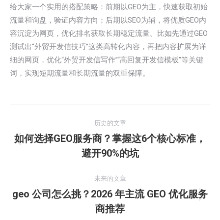
给大家一个实用的搭配策略：前期以GEO为主，快速获取初始
流量和询盘，验证内容方向；后期以SEO为辅，将优质GEO内
容沉淀为网页，优化排名获取长期稳定流量。比如先通过GEO
测试出“外贸开发信技巧”这类高转化内容，再把内容扩展为详
细的网页，优化“外贸开发信写作”“高回复开发信模板”等关键
词，实现短期流量和长期流量的双重保障。
文
历史的文章
章
如何选择GEO服务商？掌握这6个核心标准，
历
避开90%的坑
导
史
的
航
未来的文章
文
geo 公司怎么挑？2026 年主流 GEO 优化服务
章：
未
商推荐
来