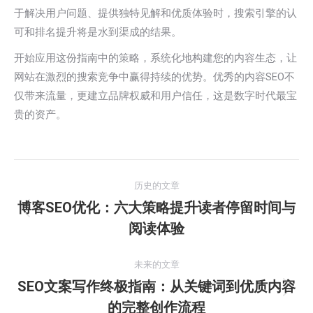
于解决用户问题、提供独特见解和优质体验时，搜索引擎的认
可和排名提升将是水到渠成的结果。
开始应用这份指南中的策略，系统化地构建您的内容生态，让
网站在激烈的搜索竞争中赢得持续的优势。优秀的内容SEO不
仅带来流量，更建立品牌权威和用户信任，这是数字时代最宝
贵的资产。
文
历史的文章
章
博客SEO优化：六大策略提升读者停留时间与
历
阅读体验
导
史
的
航
未来的文章
文
SEO文案写作终极指南：从关键词到优质内容
章：
未
的完整创作流程