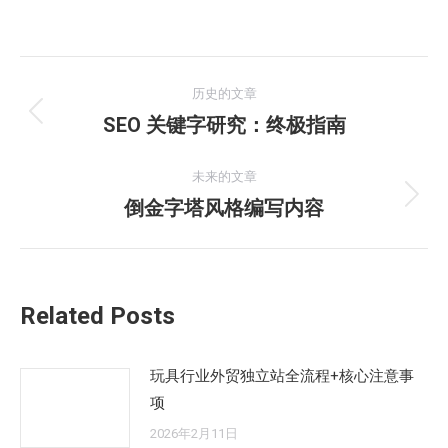
文
历史的文章
章
SEO 关键字研究：终极指南
历
史
导
的
未来的文章
航
文
倒金字塔风格编写内容
未
章：
来
的
文
Related Posts
章：
玩具行业外贸独立站全流程+核心注意事
项
2026年2月11日