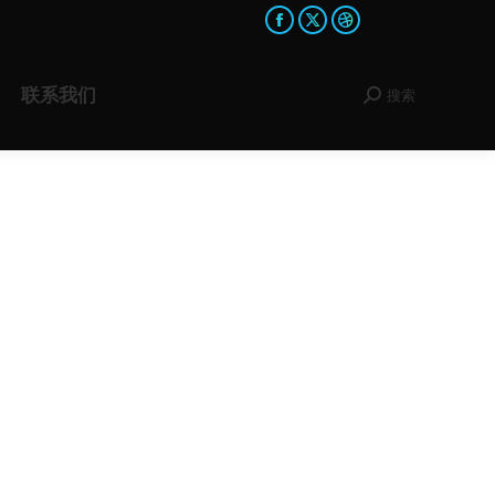
Facebook
X
Dribbble
page
page
page
opens
opens
opens
联系我们
搜索
Search:
in
in
in
new
new
new
window
window
window