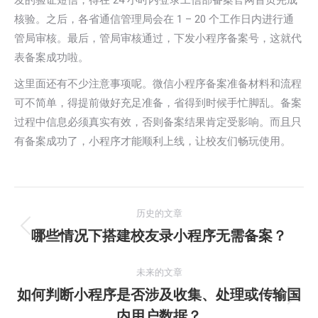
发的验证短信，得在 24 小时内登录工信部备案官网首页完成
核验。之后，各省通信管理局会在 1 – 20 个工作日内进行通
管局审核。最后，管局审核通过，下发小程序备案号，这就代
表备案成功啦。
这里面还有不少注意事项呢。微信小程序备案准备材料和流程
可不简单，得提前做好充足准备，省得到时候手忙脚乱。备案
过程中信息必须真实有效，否则备案结果肯定受影响。而且只
有备案成功了，小程序才能顺利上线，让校友们畅玩使用。
文
历史的文章
章
哪些情况下搭建校友录小程序无需备案？
历
史
导
的
未来的文章
航
文
如何判断小程序是否涉及收集、处理或传输国
未
章：
内用户数据？