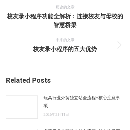
文
历史的文章
章
校友录小程序功能全解析：连接校友与母校的
历
智慧桥梁
导
史
的
航
未来的文章
文
校友录小程序的五大优势
未
章：
来
的
文
Related Posts
章：
玩具行业外贸独立站全流程+核心注意事
项
2026年2月11日