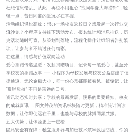
杜绝信息错乱。从此，再也不用担心 “找同学像大海捞针”，轻
轻一点，昔日同窗的近况尽在掌握。
活动组织轻松高效：想办一场校友返校日？想发起一次行业交
流沙龙？小程序支持线下活动发布、报名统计和消息推送，历
史活动随时可查。从策划到落地，流程化操作让组织者告别繁
琐，让参与者不错过任何精彩。
在这里，情感与价值双向流动
爱心捐赠传递温暖：发起捐赠项目、记录每一笔爱心，甚至分
享校友的捐赠故事 —— 小程序为母校发展与校友公益搭建了便
捷通道。无论金额大小，每一份心意都能被看见、被铭记，让
“反哺母校” 不再是遥远的口号。
资讯动态实时共享：学校的最新发展、院系的重要通知、校友
的成就喜讯…… 图文并茂的资讯板块随时更新，精准统计阅读
数据，让你即使远在千里，也能与母校的脉搏同频共振。
五大优势，让体验更上一层楼
隐私安全有保障：独立服务器与加密技术筑牢数据防线，你的