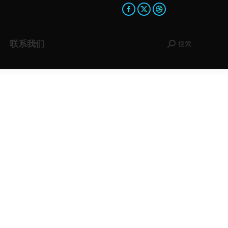
Facebook
X
Dribbble
page
page
page
opens
opens
opens
联系我们
搜索
Search:
in
in
in
new
new
new
window
window
window