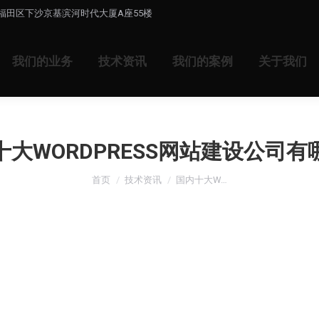
福田区下沙京基滨河时代大厦A座55楼
我们的业务
技术资讯
我们的案例
关于我们
十大WORDPRESS网站建设公司有
您在这里：
首页
技术资讯
国内十大W…