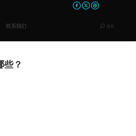
Facebook
X
Dribbble
page
page
page
opens
opens
opens
联系我们
搜索
Search:
in
in
in
new
new
new
window
window
window
哪些？